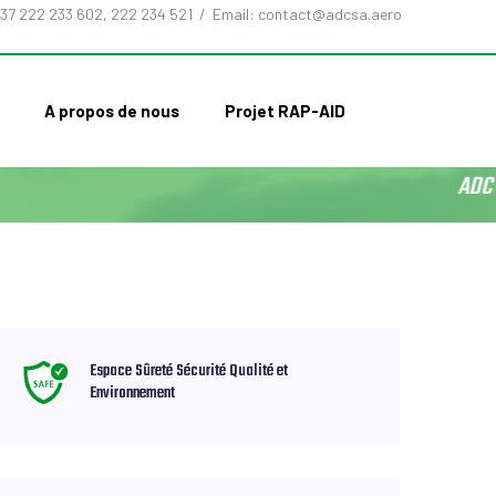
37 222 233 602, 222 234 521 / Email: contact@adcsa.aero
A propos de nous
Projet RAP-AID
ADC 
Espace Sûreté Sécurité Qualité et
Environnement