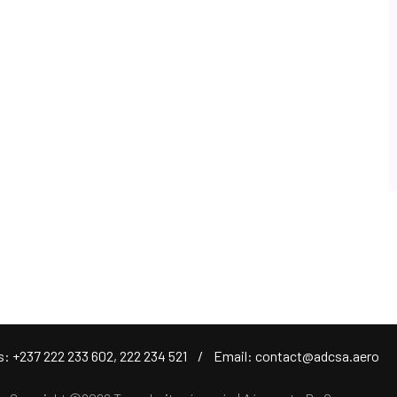
s: +237 222 233 602, 222 234 521 / Email: contact@adcsa.aer