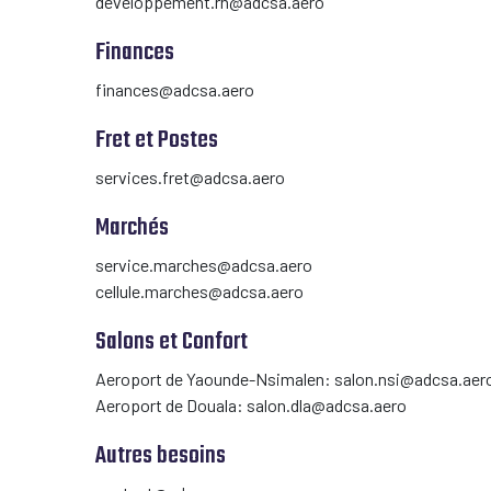
developpement.rh@adcsa.aero
Finances
finances@adcsa.aero
Fret et Postes
services.fret@adcsa.aero
Marchés
service.marches@adcsa.aero
cellule.marches@adcsa.aero
Salons et Confort
Aeroport de Yaounde-Nsimalen: salon.nsi@adcsa.aer
Aeroport de Douala: salon.dla@adcsa.aero
Autres besoins