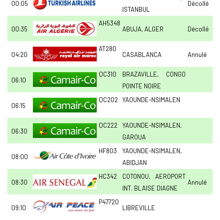
00:05
Décollé
ISTANBUL
AH5348
00:35
ABUJA, ALGER
Décollé
AT280
04:20
CASABLANCA
Annulé
QC310
BRAZAVILLE, CONGO
06:10
POINTE NOIRE
QC202
YAOUNDE-NSIMALEN
06:15
QC222
YAOUNDE-NSIMALEN,
06:30
GAROUA
HF803
YAOUNDE-NSIMALEN,
08:00
ABIDJAN
HC342
COTONOU, AEROPORT
08:30
Annulé
INT. BLAISE DIAGNE
P47720
09:10
LIBREVILLE