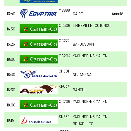
MS888
13:40
CAIRE
Annulé
QC306
LIBREVILLE, COTONOU
14:30
QC272
15:25
BAFOUSSAM
QC204
YAOUNDE-NSIMALEN
16:00
CH901
16:30
NDJAMENA
KP034
16:30
BANGUI
QC206
YAOUNDE-NSIMALEN
18:00
SN369
YAOUNDE-NSIMALEN,
18:15
BRUXELLES