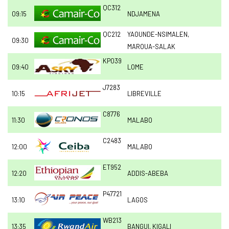
QC312
09:15
NDJAMENA
QC212
YAOUNDE-NSIMALEN,
09:30
MAROUA-SALAK
KP039
09:40
LOME
J7283
10:15
LIBREVILLE
C8776
11:30
MALABO
C2483
12:00
MALABO
ET952
12:20
ADDIS-ABEBA
P47721
13:10
LAGOS
WB213
13:35
BANGUI, KIGALI